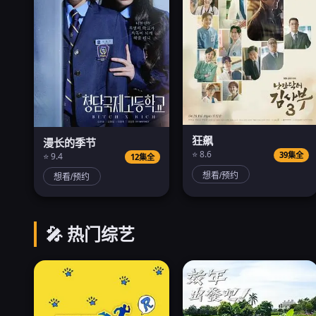
狂飙
漫长的季节
⭐ 8.6
39集全
⭐ 9.4
12集全
想看/预约
想看/预约
🎤 热门综艺