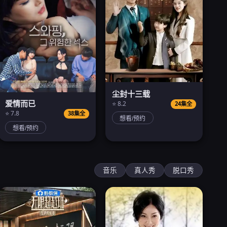
尘封十三载
爱情而已
⭐ 8.2
24集全
⭐ 7.8
38集全
想看/预约
想看/预约
音乐
真人秀
脱口秀