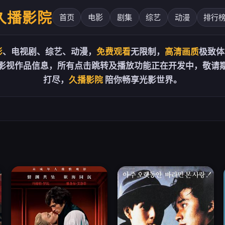
久播影院
首页
电影
剧集
综艺
动漫
排行
影
、电视剧、综艺、动漫，
免费观看
无限制，
高清画质
极致体
影视作品信息，所有点击跳转及播放功能正在开发中，敬请
打尽，
久播影院
陪你畅享光影世界。