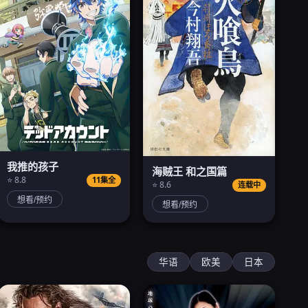
我推的孩子
海贼王 和之国篇
⭐ 8.8
11集全
⭐ 8.6
连载中
想看/预约
想看/预约
华语
欧美
日本